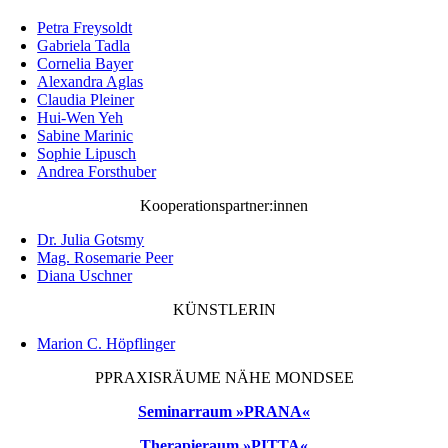
Petra Freysoldt
Gabriela Tadla
Cornelia Bayer
Alexandra Aglas
Claudia Pleiner
Hui-Wen Yeh
Sabine Marinic
Sophie Lipusch
Andrea Forsthuber
Kooperationspartner:innen
Dr. Julia Gotsmy
Mag. Rosemarie Peer
Diana Uschner
KÜNSTLERIN
Marion C. Höpflinger
PPRAXISRÄUME NÄHE MONDSEE
Seminarraum »PRANA«
Therapieraum »PITTA«