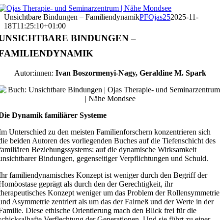
Zum
Inhalt
Unsichtbare Bindungen – Familiendynamik
PFOjas25
2025-11-
springen
18T11:25:10+01:00
UNSICHTBARE BINDUNGEN –
FAMILIENDYNAMIK
Autor:innen:
Ivan Boszormenyi-Nagy, Geraldine M. Spark
Die Dynamik familiärer Systeme
Im Unterschied zu den meisten Familienforschern konzentrieren sich
die beiden Autoren des vorliegenden Buches auf die Tiefenschicht des
familiären Beziehungssystems: auf die dynamische Wirksamkeit
unsichtbarer Bindungen, gegenseitiger Verpflichtungen und Schuld.
Ihr familiendynamisches Konzept ist weniger durch den Begriff der
Homöostase geprägt als durch den der Gerechtigkeit, ihr
therapeutisches Konzept weniger um das Problem der Rollensymmetrie
und Asymmetrie zentriert als um das der Fairneß und der Werte in der
Familie. Diese ethische Orientierung mach den Blick frei für die
schicksalhafte Verflechtung der Generationen. Und sie führt zu einer