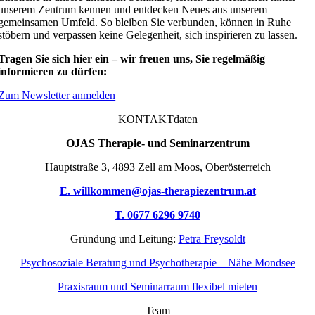
unserem Zentrum kennen und entdecken Neues aus unserem
gemeinsamen Umfeld. So bleiben Sie verbunden, können in Ruhe
stöbern und verpassen keine Gelegenheit, sich inspirieren zu lassen.
Tragen Sie sich hier ein – wir freuen uns, Sie regelmäßig
informieren zu dürfen:
Zum Newsletter anmelden
KONTAKTdaten
OJAS Therapie- und Seminarzentrum
Hauptstraße 3, 4893 Zell am Moos, Oberösterreich
E. willkommen@ojas-therapiezentrum.at
T. 0677 6296 9740
Gründung und Leitung:
Petra Freysoldt
Psychosoziale Beratung und Psychotherapie – Nähe Mondsee
Praxisraum und Seminarraum flexibel mieten
Team