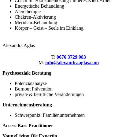
Coach für Blockadenlösung / Inneres-Kind-Arbeit
Energetische Behandlung
Atemtherapie
Chakren-Aktivierung
Meridian-Behandlung
Körper – Geist – Seele im Einklang
Alexandra Aglas
T:
0676 3729 983
M:
info@alexandraaglas.com
Psychosoziale Beratung
Potenzialanalyse
Burnout Prävention
private & berufliche Veränderungen
Unternehmensberatung
Schwerpunkt: Familienunternehmen
Access Bars Practitioner
YoungLiving Öle Expertin