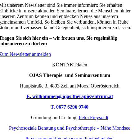
Mit unserem Newsletter sind Sie immer informiert: Sie erhalten
Einblicke in unsere aktuellen Seminare, lernen die Menschen hinter
unserem Zentrum kennen und entdecken Neues aus unserem
gemeinsamen Umfeld. So bleiben Sie verbunden, können in Ruhe
stöbern und verpassen keine Gelegenheit, sich inspirieren zu lassen.
Tragen Sie sich hier ein – wir freuen uns, Sie regelmäßig
informieren zu dürfen:
Zum Newsletter anmelden
KONTAKTdaten
OJAS Therapie- und Seminarzentrum
Hauptstraße 3, 4893 Zell am Moos, Oberösterreich
E. willkommen@ojas-therapiezentrum.at
T. 0677 6296 9740
Gründung und Leitung:
Petra Freysoldt
Psychosoziale Beratung und Psychotherapie – Nähe Mondsee
Praxisraum und Seminarraum flexibel mieten