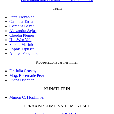
Team
Petra Freysoldt
Gabriela Tadla
Cornelia Bayer
Alexandra Aglas
Claudia Pleiner
Hui-Wen Yeh
Sabine Marinic
Sophie Lipusch
Andrea Forsthuber
Kooperationspartner:innen
Dr. Julia Gotsmy
Mag. Rosemarie Peer
Diana Uschner
KÜNSTLERIN
Marion C. Höpflinger
PPRAXISRÄUME NÄHE MONDSEE