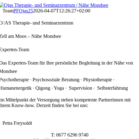
Zum
Inhalt
Team
PFOjas25
2026-04-07T12:26:27+02:00
springen
O
J
AS Therapie- und Seminarzentrum
Zell am Moos – Nähe Mondsee
Experten-Team
Das Experten-Team für Ihre persönliche Begleitung in der Nähe von
Mondsee
Psychotherapie ∙ Psychosoziale Beratung ∙ Physiotherapie ∙
Humanenergetik ∙ Qigong ∙ Yoga ∙ Supervision ∙ Selbsterfahrung
Im Mittelpunkt der Versorgung stehen kompetente Partnerinnen mit
ihrem Know-how. Derzeit finden Sie bei uns:
Petra Freysoldt
T: 0677 6296 9740